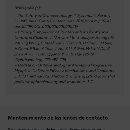
Bibliografía (*):
– The Safety of Orthokeratology-A Systematic Review
Liu YM, Xie P. Eye & Contact Lens. 2016 Jan;42(1):35-42.
doi: 10.1097/ICL.0000000000000219.
– Efficacy Comparison of 16 Interventions for Myopia
Control in Children: A Network Meta-analysis Huang J, D
Wen, Q Wang, C McAlinden, I Flitcroft, H Chen, SM Saw,
H Chen, F Bao, Y Zhao, L Hu, X Li, R Gao, W Lu, Y Du, Z
Jinag, A Yu, H Lian, Q Jiang, Y Yu & J Qu (2016):
Ophthalmology 123: 697-708.
– Update on Orthokeratology in Managing Progressive
Myopia in Children: Efficacy, Mechanisms, and Concerns
Li X, IB Friedman, NB Medow & C Zhang (2017): Journal of
pediatric ophthalmology and strabismus: 1-7.
Mantenimiento de las lentes de contacto