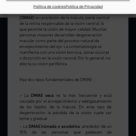
Política de cookies
Política de Privacidad
La
Degeneración Macular Asociada a la Edad
(DMAE)
es una lesión de la mácula, parte central
de la retina responsable de la visión central, la
que permite la visión de mayor calidad. Muchas
personas mayores desarrollan degeneración
macular como parte del proceso natural de
envejecimiento del ojo. La sintomatología se
manifiesta con una visión borrosa, zonas oscuras
o distorsión en la visión central. Por lo general, no
afecta su visión periférica.
Hay dos tipos fundamentales de DMAE:
– La
DMAE seca
: es la más frecuente y está
causada por el envejecimiento y adelgazamiento
de los tejidos de la mácula. En este tipo de
degeneración la pérdida de la visión suele ser
lente y gradual.
– La
DMAE húmeda o exudativa
: alrededor de un
10% de las personas que padecen de