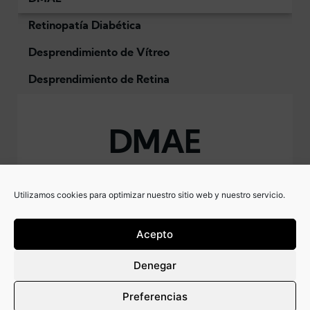
Retinopatía Diabética
Desprendimiento de Vítreo
Desprendimiento de Retina
DMAE
(Degeneración
Utilizamos cookies para optimizar nuestro sitio web y nuestro servicio.
Macular
Acepto
Asociada a la
Denegar
Edad)
Preferencias